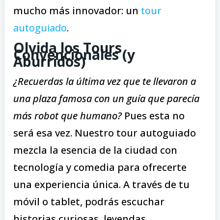
mucho más innovador: un
tour
autoguiado
.
Olvida los Tours
Convencionales (y
Aburridos)
¿Recuerdas la última vez que te llevaron a
una plaza famosa con un guía que parecía
más robot que humano?
Pues esta no
será esa vez. Nuestro tour autoguiado
mezcla la esencia de la ciudad con
tecnología y comedia para ofrecerte
una experiencia única. A través de tu
móvil o tablet, podrás escuchar
historias curiosas, leyendas