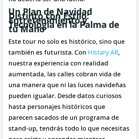
Un Plan de Navidad
Distinto,con Estilo:
Entretenimiento y
Tecnología en la Palma de
tu Mano
Este tour no solo es histórico, sino que
también es futurista. Con
Histary AR
,
nuestra experiencia con realidad
aumentada, las calles cobran vida de
una manera que ni las luces navideñas
pueden igualar. Desde datos curiosos
hasta personajes históricos que
parecen sacados de un programa de
stand-up, tendrás todo lo que necesitas