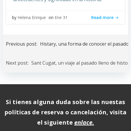
Read more
by
Helena Enrique
on
Ene 31
Navegación
de
Previous post:
Histary, una forma de conocer el pasado
entradas
Navegación
de
Next post:
Sant Cugat, un viaje al pasado lleno de histor
entradas
Si tienes alguna duda sobre las nuestas
políticas de reserva o cancelación, visita
el siguiente
enlace
.