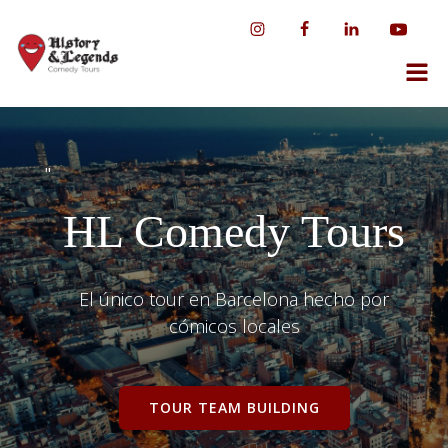
Saltar
al
contenido
"
HL Comedy Tours
El único tour en Barcelona hecho por
cómicos locales
TOUR TEAM BUILDING