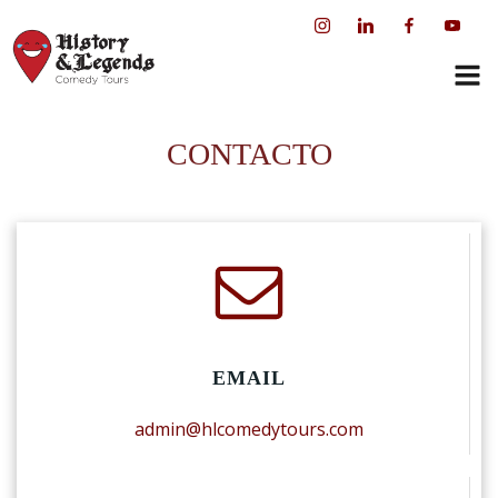
Saltar
al
contenido
CONTACTO
EMAIL
admin@hlcomedytours.com