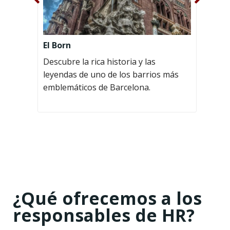
El 
El Born
Rec
Descubre la rica historia y las
apr
leyendas de uno de los barrios más
sec
emblemáticos de Barcelona.
ciu
¿Qué ofrecemos a los
responsables de HR?