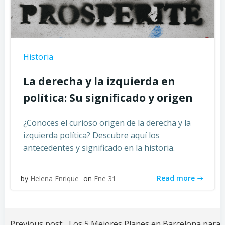
Historia
La derecha y la izquierda en
política: Su significado y origen
¿Conoces el curioso origen de la derecha y la
izquierda política? Descubre aquí los
antecedentes y significado en la historia.
Read more
by
Helena Enrique
on
Ene 31
Navegación
Previous post:
Los 5 Mejores Planes en Barcelona para 