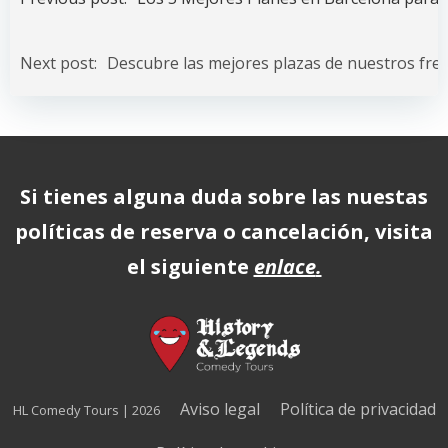
de
entradas
Navegación
de
Next post:
Descubre las mejores plazas de nuestros fre
entradas
Si tienes alguna duda sobre las nuestas
políticas de reserva o cancelación, visita
el siguiente
enlace
.
Aviso legal
Política de privacidad
HL Comedy Tours | 2026