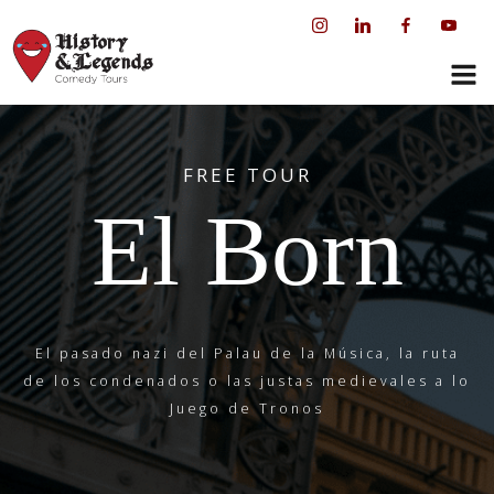
Saltar
al
contenido
FREE TOUR
El Born
El pasado nazi del Palau de la Música, la ruta
de los condenados o las justas medievales a lo
Juego de Tronos