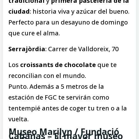
tradicional
y
primera pastelería de la
ciudad
: historia viva y azúcar del bueno.
Perfecto para un desayuno de domingo
que cure el alma.
Serrajòrdia
: Carrer de Valldoreix, 70
Los
croissants de chocolate
que te
reconcilian con el mundo.
Punto. Además a 5 metros de la
estación de FGC te servirán como
tentempié antes de coger tu tren o a la
vuelta.
Museo Marilyn / Fundació
Cabanas – El mayor museo