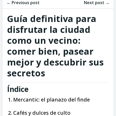
Navegación
Navegación
de
← Previous post
de
Next post →
entradas
entradas
Guía definitiva para
disfrutar la ciudad
como un vecino:
comer bien, pasear
mejor y descubrir sus
secretos
Índice
Mercantic: el planazo del finde
Cafés y dulces de culto