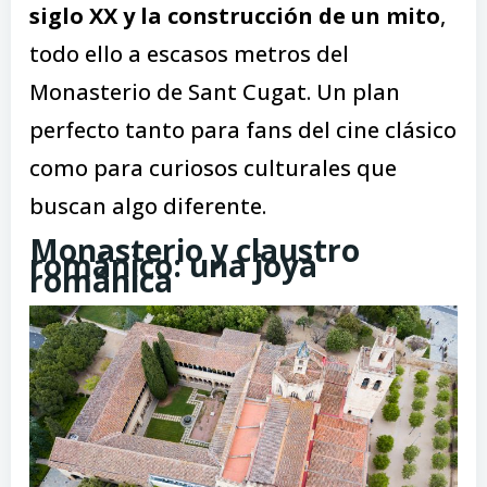
siglo XX y la construcción de un mito
,
todo ello a escasos metros del
Monasterio de Sant Cugat. Un plan
perfecto tanto para fans del cine clásico
como para curiosos culturales que
buscan algo diferente.
Monasterio y claustro
románico: una joya
románica