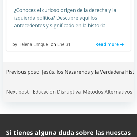
¿Conoces el curioso origen de la derecha y la
izquierda política? Descubre aquí los
antecedentes y significado en la historia.
Read more
by
Helena Enrique
on
Ene 31
Navegación
de
Previous post:
Jesús, los Nazarenos y la Verdadera Histo
entradas
Navegación
de
Next post:
Educación Disruptiva: Métodos Alternativos 
entradas
Si tienes alguna duda sobre las nuestas