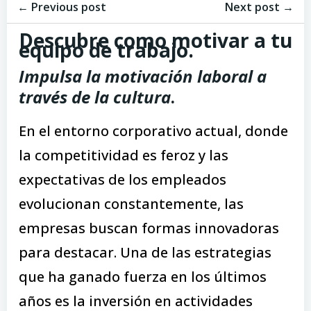
Navegación
Navegación
de
← Previous post
de
Next post →
entradas
entradas
Descubre como motivar a tu
equipo de trabajo.
Impulsa la motivación laboral a
través de la cultura
.
En el entorno corporativo actual, donde
la competitividad es feroz y las
expectativas de los empleados
evolucionan constantemente, las
empresas buscan formas innovadoras
para destacar. Una de las estrategias
que ha ganado fuerza en los últimos
años es la inversión en actividades